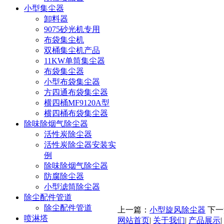
小型集尘器
卸料器
9075砂光机专用
布袋集尘机
双桶集尘机产品
11KW单筒集尘器
布袋集尘器
小型布袋集尘器
方四通布袋集尘器
横四桶MF9120A型
横四桶布袋集尘器
除味除烟气除尘器
活性炭除尘器
活性炭除尘器安装实
例
除味除烟气除尘器
防腐除尘器
小型滤筒除尘器
除尘配件管道
除尘配件管道
上一篇：
小型旋风除尘器
下一
喷淋塔
网站首页
|
关于我们
|
产品展示
|