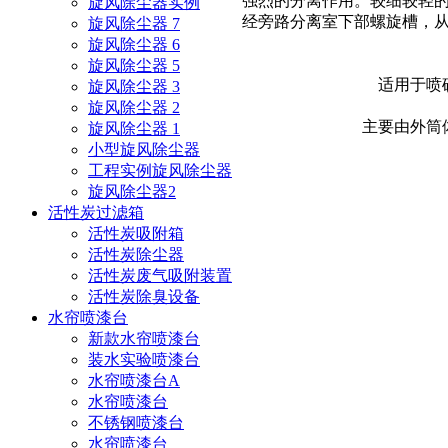
强烈的分离作用。较细较轻
旋风除尘器实例
经旁路分离室下部螺旋槽，
旋风除尘器 7
旋风除尘器 6
旋风除尘器 5
适用于喷
旋风除尘器 3
旋风除尘器 2
主要由外筒
旋风除尘器 1
小型旋风除尘器
工程实例旋风除尘器
旋风除尘器2
活性炭过滤箱
活性炭吸附箱
活性炭除尘器
活性炭废气吸附装置
活性炭除臭设备
水帘喷漆台
新款水帘喷漆台
装水实验喷漆台
水帘喷漆台A
水帘喷漆台
不锈钢喷漆台
水帘喷漆台