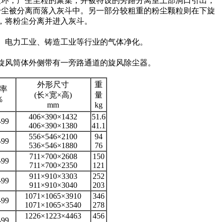
灰环，产生尘粒的聚集，并被特设的旁路分离室上部洞口引出，
粉尘被分离而落入灰斗中。另一部分较粗重的粉尘颗粒则在下旋
，将粉尘分离并进入灰斗。
、电力工业、铸造工业等行业的气体净化。
旋风筒体外侧带有一旁路通道的旋风除尘器。
外形尺寸
重
率
(长×宽×高)
量
％
mm
kg
406×390×1432
51.6
-99
406×390×1380
41.1
556×546×2100
94
-99
536×546×1880
76
711×700×2608
150
-99
711×700×2350
121
911×910×3303
252
-99
911×910×3040
203
1071×1065×3910
346
-99
1071×1065×3540
278
1226×1223×4463
456
-99