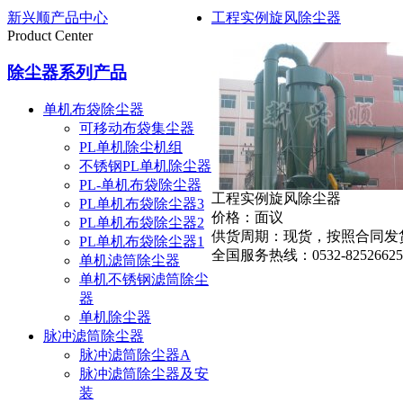
新兴顺产品中心
工程实例旋风除尘器
Product Center
除尘器系列产品
单机布袋除尘器
可移动布袋集尘器
PL单机除尘机组
不锈钢PL单机除尘器
PL-单机布袋除尘器
工程实例旋风除尘器
PL单机布袋除尘器3
价格：
面议
PL单机布袋除尘器2
供货周期：
现货，按照合同发
PL单机布袋除尘器1
全国服务热线：
0532-82526625
单机滤筒除尘器
单机不锈钢滤筒除尘
器
单机除尘器
脉冲滤筒除尘器
脉冲滤筒除尘器A
脉冲滤筒除尘器及安
装