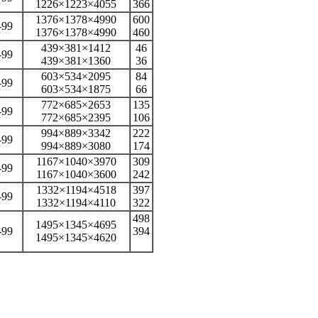
1226×1223×4055
366
1376×1378×4990
600
-99
1376×1378×4990
460
439×381×1412
46
-99
439×381×1360
36
603×534×2095
84
-99
603×534×1875
66
772×685×2653
135
-99
772×685×2395
106
994×889×3342
222
-99
994×889×3080
174
1167×1040×3970
309
-99
1167×1040×3600
242
1332×1194×4518
397
-99
1332×1194×4110
322
498
1495×1345×4695
-99
394
1495×1345×4620