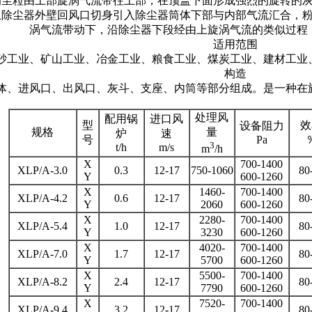
的尘粒由上部旋涡气流带往上部，在顶盖下面形成强烈的旋转的
从除尘器外壁回风口切身引入除尘器筒体下部与内部气流汇合，
涡气流带动下，沿除尘器下段经由上旋涡气流的类似过程
适用范围
砂工业、矿山工业、冶金工业、粮食工业、煤炭工业、建材工业
构造
体、进风口、出风口、灰斗、支座、内筒等部分组成。是一种在
处理风
配用锅
进口风
型
效
设备阻力
规格
量
炉
速
号
Pa
3
t/h
m/s
m
/h
X
700-1400
XLP/A-3.0
0.3
12-17
750-1060
80
Y
600-1260
X
1460-
700-1400
XLP/A-4.2
0.6
12-17
80
Y
2060
600-1260
X
2280-
700-1400
XLP/A-5.4
1.0
12-17
80
Y
3230
600-1260
X
4020-
700-1400
XLP/A-7.0
1.7
12-17
80
Y
5700
600-1260
X
5500-
700-1400
XLP/A-8.2
2.4
12-17
80
Y
7790
600-1260
X
7520-
700-1400
XLP/A-9.4
3.2
12-17
80