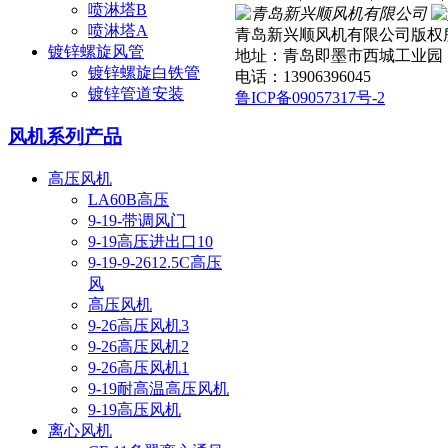
喷淋塔B
喷淋塔A
青岛新兴顺风机有限公司
版权
镀锌螺旋风管
地址：青岛即墨市西城工业园
镀锌螺旋白铁管
电话：13906396045
镀锌管道安装
鲁ICP备09057317号-2
风机系列产品
高压风机
LA60B高压
9-19-带调风门
9-19高压进出口10
9-19-9-2612.5C高压
风
高压风机
9-26高压风机3
9-26高压风机2
9-26高压风机1
9-19耐高温高压风机
9-19高压风机
离心风机