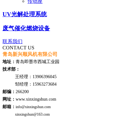
传动座
UV光解处理系统
废气催化燃烧设备
联系我们
CONTACT US
青岛新兴顺风机有限公司
地址：
青岛即墨市西城工业园
技术部：
王经理：13906396045
邹经理：15963273684
邮编：
266200
网址：
www.xinxingshun.com
邮箱：
info@xinxingshun.com
xinxingshun@163.com