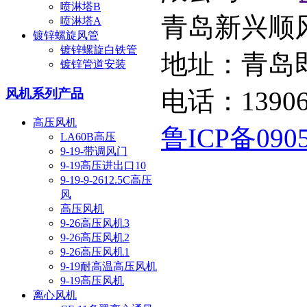
喷淋塔B
青岛新兴顺
喷淋塔A
镀锌螺旋风管
镀锌螺旋白铁管
地址：青岛
镀锌管道安装
电话：13906
风机系列产品
高压风机
鲁ICP备0905
LA60B高压
9-19-带调风门
9-19高压进出口10
9-19-9-2612.5C高压
风
高压风机
9-26高压风机3
9-26高压风机2
9-26高压风机1
9-19耐高温高压风机
9-19高压风机
离心风机