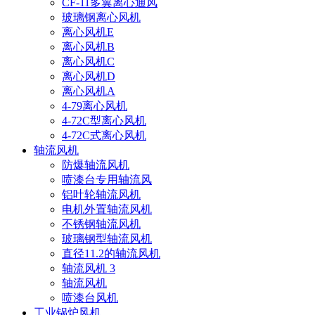
CF-11多翼离心通风
玻璃钢离心风机
离心风机E
离心风机B
离心风机C
离心风机D
离心风机A
4-79离心风机
4-72C型离心风机
4-72C式离心风机
轴流风机
防爆轴流风机
喷漆台专用轴流风
铝叶轮轴流风机
电机外置轴流风机
不锈钢轴流风机
玻璃钢型轴流风机
直径11.2的轴流风机
轴流风机 3
轴流风机
喷漆台风机
工业锅炉风机