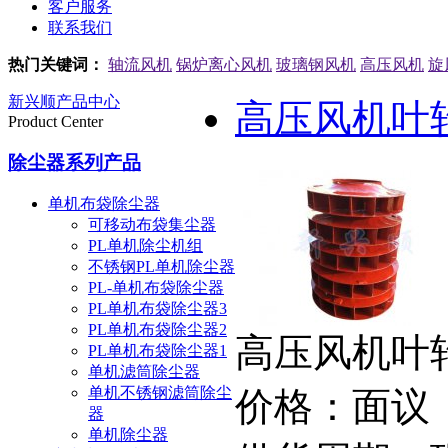
客户服务
联系我们
热门关键词：
轴流风机
锅炉离心风机
玻璃钢风机
高压风机
旋
新兴顺产品中心
高压风机叶
Product Center
除尘器系列产品
单机布袋除尘器
可移动布袋集尘器
PL单机除尘机组
不锈钢PL单机除尘器
PL-单机布袋除尘器
PL单机布袋除尘器3
PL单机布袋除尘器2
高压风机叶
PL单机布袋除尘器1
单机滤筒除尘器
单机不锈钢滤筒除尘
价格：
面议
器
单机除尘器