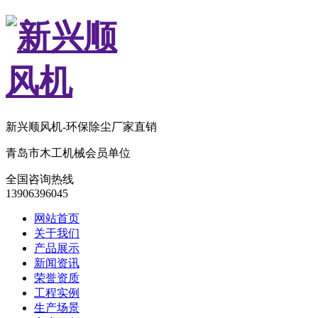
新兴顺风机-环保除尘厂家直销
青岛市木工机械会员单位
全国咨询热线
13906396045
网站首页
关于我们
产品展示
新闻资讯
荣誉资质
工程实例
生产场景