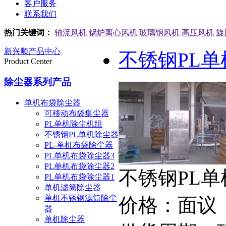
客户服务
联系我们
热门关键词：
轴流风机
锅炉离心风机
玻璃钢风机
高压风机
旋
新兴顺产品中心
不锈钢PL
Product Center
除尘器系列产品
单机布袋除尘器
可移动布袋集尘器
PL单机除尘机组
不锈钢PL单机除尘器
PL-单机布袋除尘器
PL单机布袋除尘器3
PL单机布袋除尘器2
不锈钢PL
PL单机布袋除尘器1
单机滤筒除尘器
单机不锈钢滤筒除尘
价格：
面议
器
单机除尘器