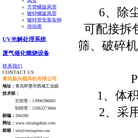
风管
方管螺旋风管
6、除尘
镀锌螺旋风管
镀锌管安装实例
可配接拆
传动座
UV光解处理系统
筛、破碎机
废气催化燃烧设备
联系我们
CONTACT US
PL
青岛新兴顺风机有限公司
地址：
青岛即墨市西城工业园
1、体积小
技术部：
王经理：13906396045
2、采用
邹经理：15963273684
邮编：
266200
网址：
www.xinxingshun.com
邮箱：
info@xinxingshun.com
xinxingshun@163.com