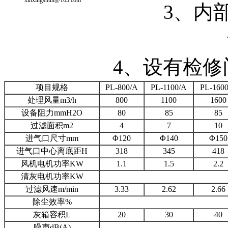
3、内部
4、设有检修门
项目规格
PL-800/A
PL-1100/A
PL-160
处理风量m3/h
800
1100
1600
设备阻力mmH2O
80
85
85
过滤面积m2
4
7
10
进气口尺寸mm
Φ120
Φ140
Φ150
进气口中心离底距H
318
345
418
风机电机功率KW
1.1
1.5
2.2
清灰电机功率KW
过滤风速m/min
3.33
2.62
2.66
除尘效率%
灰箱容积L
20
30
40
噪声dB(A)