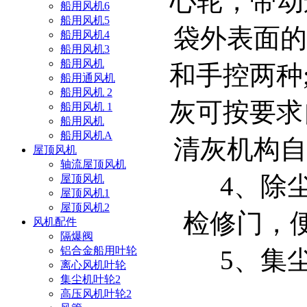
心轮，带动
船用风机6
船用风机5
袋外表面的
船用风机4
船用风机3
船用风机
和手控两种
船用通风机
船用风机 2
灰可按要求
船用风机 1
船用风机
船用风机A
清灰机构自
屋顶风机
轴流屋顶风机
4、除尘
屋顶风机
屋顶风机1
屋顶风机2
检修门，
风机配件
隔爆阀
铝合金船用叶轮
5、集尘
离心风机叶轮
集尘机叶轮2
高压风机叶轮2