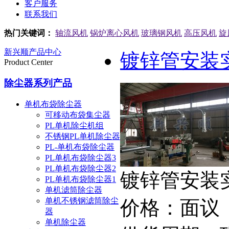
客户服务
联系我们
热门关键词：
轴流风机
锅炉离心风机
玻璃钢风机
高压风机
旋
新兴顺产品中心
镀锌管安装
Product Center
除尘器系列产品
单机布袋除尘器
可移动布袋集尘器
PL单机除尘机组
不锈钢PL单机除尘器
PL-单机布袋除尘器
PL单机布袋除尘器3
PL单机布袋除尘器2
镀锌管安装
PL单机布袋除尘器1
单机滤筒除尘器
单机不锈钢滤筒除尘
价格：
面议
器
单机除尘器