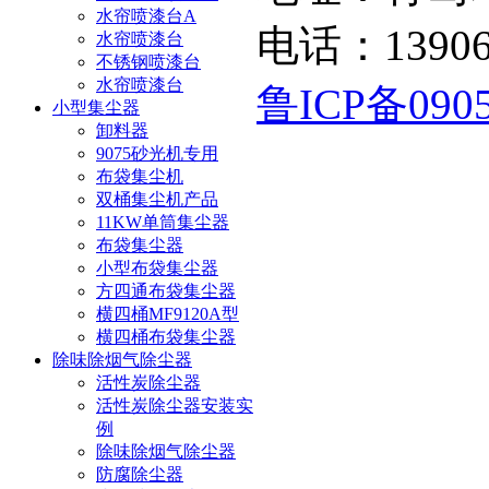
水帘喷漆台A
电话：13906
水帘喷漆台
不锈钢喷漆台
水帘喷漆台
鲁ICP备0905
小型集尘器
卸料器
9075砂光机专用
布袋集尘机
双桶集尘机产品
11KW单筒集尘器
布袋集尘器
小型布袋集尘器
方四通布袋集尘器
横四桶MF9120A型
横四桶布袋集尘器
除味除烟气除尘器
活性炭除尘器
活性炭除尘器安装实
例
除味除烟气除尘器
防腐除尘器