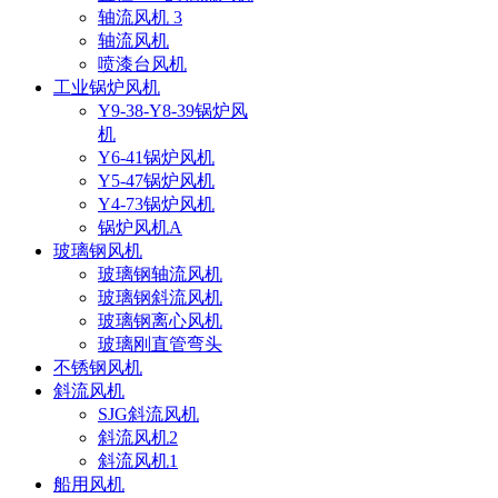
轴流风机 3
轴流风机
喷漆台风机
工业锅炉风机
Y9-38-Y8-39锅炉风
机
Y6-41锅炉风机
Y5-47锅炉风机
Y4-73锅炉风机
锅炉风机A
玻璃钢风机
玻璃钢轴流风机
玻璃钢斜流风机
玻璃钢离心风机
玻璃刚直管弯头
不锈钢风机
斜流风机
SJG斜流风机
斜流风机2
斜流风机1
船用风机