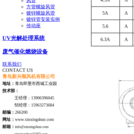
风管
方管螺旋风管
镀锌螺旋风管
5A
A
镀锌管安装实例
传动座
5.6
A
UV光解处理系统
6.3A
A
废气催化燃烧设备
联系我们
CONTACT US
青岛新兴顺风机有限公司
地址：
青岛即墨市西城工业园
技术部：
王经理：13906396045
邹经理：15963273684
邮编：
266200
网址：
www.xinxingshun.com
邮箱：
info@xinxingshun.com
xinxingshun@163.com