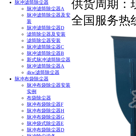
供货周期：
脉冲滤筒除尘器
脉冲滤筒除尘器A
脉冲滤筒除尘器及安
全国服务热
装
脉冲滤筒除尘器D
滤筒除尘器及安装
滤筒除尘器安装
脉冲滤筒除尘器C
脉冲滤筒除尘器B
新式脉冲滤筒除尘器
脉冲滤筒除尘器A
4kw滤筒除尘器
脉冲布袋除尘器
脉冲布袋除尘器安装
实例
布袋除尘器
脉冲布袋除尘器F
脉冲布袋除尘器H
脉冲布袋除尘器G
脉冲袋式除尘器E
脉冲布袋除尘器D