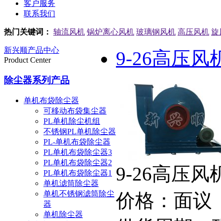
客户服务
联系我们
热门关键词：
轴流风机
锅炉离心风机
玻璃钢风机
高压风机
旋
新兴顺产品中心
9-26高压风
Product Center
除尘器系列产品
单机布袋除尘器
可移动布袋集尘器
PL单机除尘机组
不锈钢PL单机除尘器
PL-单机布袋除尘器
PL单机布袋除尘器3
PL单机布袋除尘器2
9-26高压风
PL单机布袋除尘器1
单机滤筒除尘器
单机不锈钢滤筒除尘
价格：
面议
器
单机除尘器