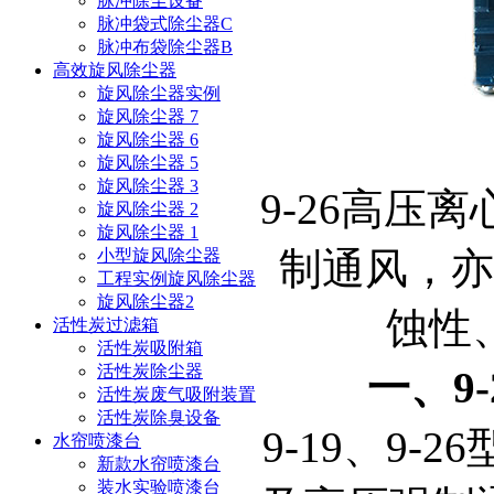
脉冲除尘设备
脉冲袋式除尘器C
脉冲布袋除尘器B
高效旋风除尘器
旋风除尘器实例
旋风除尘器 7
旋风除尘器 6
旋风除尘器 5
旋风除尘器 3
9-26高压
旋风除尘器 2
旋风除尘器 1
制通风，亦
小型旋风除尘器
工程实例旋风除尘器
旋风除尘器2
蚀性
活性炭过滤箱
活性炭吸附箱
活性炭除尘器
一、9
活性炭废气吸附装置
活性炭除臭设备
9-19、9
水帘喷漆台
新款水帘喷漆台
装水实验喷漆台