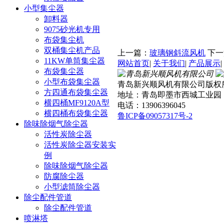
小型集尘器
卸料器
9075砂光机专用
布袋集尘机
双桶集尘机产品
上一篇：
玻璃钢斜流风机
下一
11KW单筒集尘器
网站首页
|
关于我们
|
产品展示
|
布袋集尘器
小型布袋集尘器
青岛新兴顺风机有限公司
版权
方四通布袋集尘器
地址：青岛即墨市西城工业园
横四桶MF9120A型
电话：13906396045
横四桶布袋集尘器
鲁ICP备09057317号-2
除味除烟气除尘器
活性炭除尘器
活性炭除尘器安装实
例
除味除烟气除尘器
防腐除尘器
小型滤筒除尘器
除尘配件管道
除尘配件管道
喷淋塔