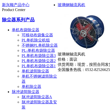
新兴顺产品中心
玻璃钢轴流风机
Product Center
除尘器系列产品
单机布袋除尘器
可移动布袋集尘器
PL单机除尘机组
不锈钢PL单机除尘器
PL-单机布袋除尘器
玻璃钢轴流风机
PL单机布袋除尘器3
价格：
面议
PL单机布袋除尘器2
供货周期：
现货，按照合同发
PL单机布袋除尘器1
全国服务热线：
0532-82526625
单机滤筒除尘器
单机不锈钢滤筒除尘
器
单机除尘器
脉冲滤筒除尘器
脉冲滤筒除尘器A
脉冲滤筒除尘器及安
装