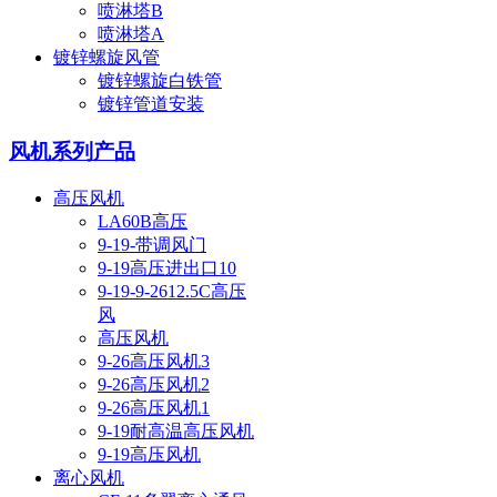
喷淋塔B
喷淋塔A
镀锌螺旋风管
镀锌螺旋白铁管
镀锌管道安装
风机系列产品
高压风机
LA60B高压
9-19-带调风门
9-19高压进出口10
9-19-9-2612.5C高压
风
高压风机
9-26高压风机3
9-26高压风机2
9-26高压风机1
9-19耐高温高压风机
9-19高压风机
离心风机