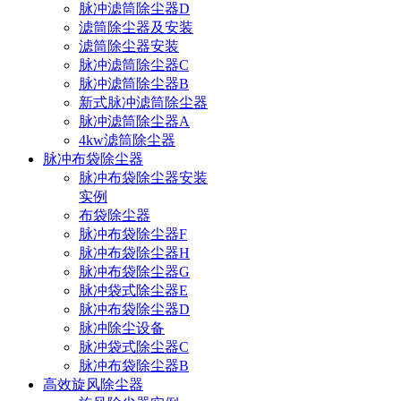
脉冲滤筒除尘器D
滤筒除尘器及安装
滤筒除尘器安装
脉冲滤筒除尘器C
脉冲滤筒除尘器B
新式脉冲滤筒除尘器
脉冲滤筒除尘器A
4kw滤筒除尘器
脉冲布袋除尘器
脉冲布袋除尘器安装
实例
布袋除尘器
脉冲布袋除尘器F
脉冲布袋除尘器H
脉冲布袋除尘器G
脉冲袋式除尘器E
脉冲布袋除尘器D
脉冲除尘设备
脉冲袋式除尘器C
脉冲布袋除尘器B
高效旋风除尘器