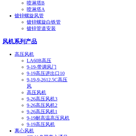
喷淋塔B
喷淋塔A
镀锌螺旋风管
镀锌螺旋白铁管
镀锌管道安装
风机系列产品
高压风机
LA60B高压
9-19-带调风门
9-19高压进出口10
9-19-9-2612.5C高压
风
高压风机
9-26高压风机3
9-26高压风机2
9-26高压风机1
9-19耐高温高压风机
9-19高压风机
离心风机