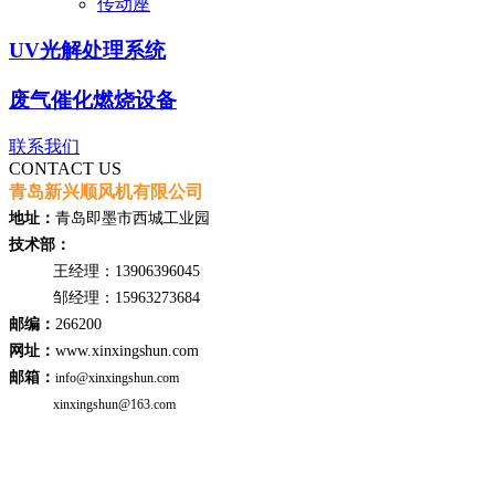
传动座
UV光解处理系统
废气催化燃烧设备
联系我们
CONTACT US
青岛新兴顺风机有限公司
地址：
青岛即墨市西城工业园
技术部：
王经理：13906396045
邹经理：15963273684
邮编：
266200
网址：
www.xinxingshun.com
邮箱：
info@xinxingshun.com
xinxingshun@163.com