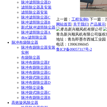
脉冲滤筒除尘器D
滤筒除尘器及安装
滤筒除尘器安装
脉冲滤筒除尘器C
上一篇：
工程实例6
下一篇：
脉冲滤筒除尘器B
网站首页
|
关于我们
|
产品展示
|
新式脉冲滤筒除尘器
脉冲滤筒除尘器A
青岛新兴顺风机有限公司
版权
4kw滤筒除尘器
地址：青岛即墨市西城工业园
脉冲布袋除尘器
电话：13906396045
脉冲布袋除尘器安装
鲁ICP备09057317号-2
实例
布袋除尘器
脉冲布袋除尘器F
脉冲布袋除尘器H
脉冲布袋除尘器G
脉冲袋式除尘器E
脉冲布袋除尘器D
脉冲除尘设备
脉冲袋式除尘器C
脉冲布袋除尘器B
高效旋风除尘器