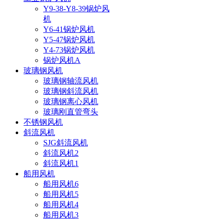
Y9-38-Y8-39锅炉风
机
Y6-41锅炉风机
Y5-47锅炉风机
Y4-73锅炉风机
锅炉风机A
玻璃钢风机
玻璃钢轴流风机
玻璃钢斜流风机
玻璃钢离心风机
玻璃刚直管弯头
不锈钢风机
斜流风机
SJG斜流风机
斜流风机2
斜流风机1
船用风机
船用风机6
船用风机5
船用风机4
船用风机3